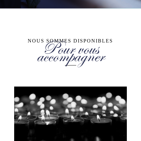
Pour vous
NOUS SOMMES DISPONIBLES
accompagner