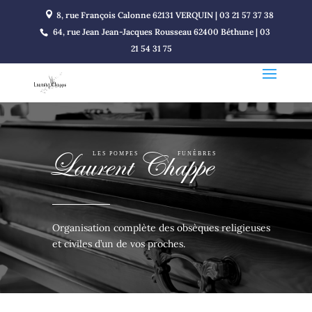
8, rue François Calonne 62131 VERQUIN | 03 21 57 37 38
64, rue Jean Jean-Jacques Rousseau 62400 Béthune | 03
21 54 31 75
Laurent Chappe
                LES POMPES              FUNÈBRES
Organisation complète des obsèques religieuses
et civiles d’un de vos proches.